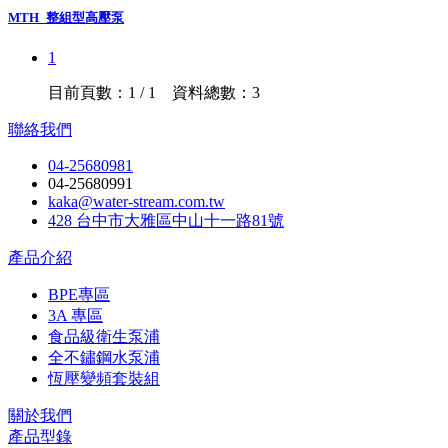
MTH_整組型高壓泵
1
目前頁數：1 / 1 資料總數：3
聯絡我們
04-25680981
04-25680991
kaka@water-stream.com.tw
428 台中市大雅區中山十一路81號
產品介紹
BPE專區
3A 專區
食品級衛生泵浦
全不鏽鋼水泵浦
恆壓變頻套裝組
關於我們
產品型錄