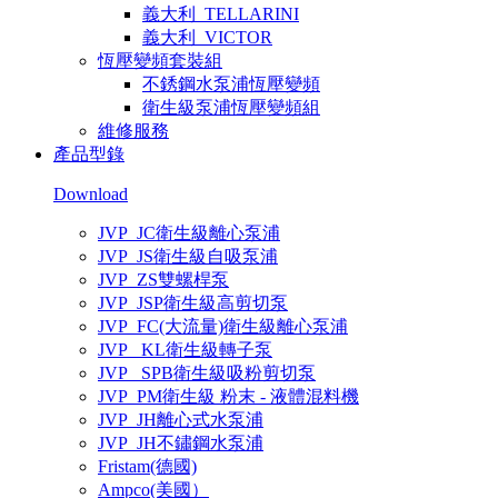
義大利_TELLARINI
義大利_VICTOR
恆壓變頻套裝組
不銹鋼水泵浦恆壓變頻
衛生級泵浦恆壓變頻組
維修服務
產品型錄
Download
JVP_JC衛生級離心泵浦
JVP_JS衛生級自吸泵浦
JVP_ZS雙螺桿泵
JVP_JSP衛生級高剪切泵
JVP_FC(大流量)衛生級離心泵浦
JVP_ KL衛生級轉子泵
JVP_ SPB衛生級吸粉剪切泵
JVP_PM衛生級 粉末 - 液體混料機
JVP_JH離心式水泵浦
JVP_JH不鏽鋼水泵浦
Fristam(德國)
Ampco(美國）