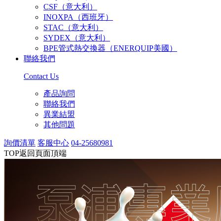
CSF（意大利）
INOXPA（西班牙）
STAC（意大利）
SYDEX（意大利）
BPE管式熱交換器（ENERQUIP美國）
聯絡我們
Contact Us
產品詢問
聯絡我們
異業結盟
其他問題
詢價清單
客服中心
04-25680981
TOP
返回頁面頂端