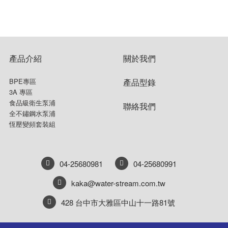
產品介紹
關於我們
BPE專區
產品型錄
3A 專區
食品級衛生泵浦
聯絡我們
全不鏽鋼水泵浦
恆壓變頻套裝組
04-25680981
04-25680991
kaka@water-stream.com.tw
428 台中市大雅區中山十一路81號