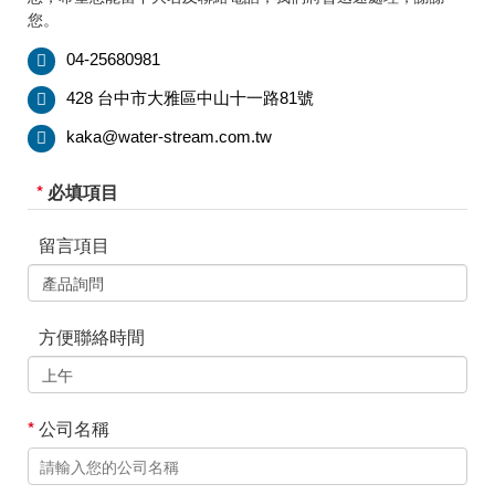
其他問題
您。
04-25680981
428 台中市大雅區中山十一路81號
kaka@water-stream.com.tw
*
必填項目
留言項目
方便聯絡時間
*
公司名稱