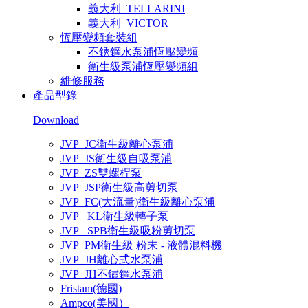
義大利_TELLARINI
義大利_VICTOR
恆壓變頻套裝組
不銹鋼水泵浦恆壓變頻
衛生級泵浦恆壓變頻組
維修服務
產品型錄
Download
JVP_JC衛生級離心泵浦
JVP_JS衛生級自吸泵浦
JVP_ZS雙螺桿泵
JVP_JSP衛生級高剪切泵
JVP_FC(大流量)衛生級離心泵浦
JVP_ KL衛生級轉子泵
JVP_ SPB衛生級吸粉剪切泵
JVP_PM衛生級 粉末 - 液體混料機
JVP_JH離心式水泵浦
JVP_JH不鏽鋼水泵浦
Fristam(德國)
Ampco(美國）