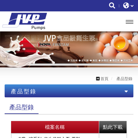
開啟
主選
單
首頁
產品型錄
產品型錄
JVP_JC衛生級離心泵浦
產品型錄
JVP_JS衛生級自吸泵浦
檔案名稱
點此下載
JVP_ZS雙螺桿泵