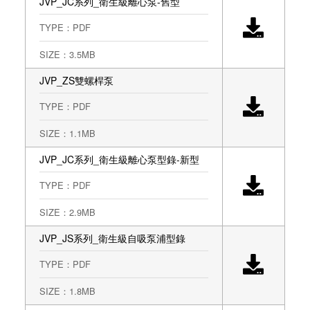
JVP_JC系列_衛生級離心泵-舊型
JVP_JSP衛生級高剪切泵
TYPE：PDF
JVP_FC(大流量)衛生級離心泵浦
SIZE：3.5MB
JVP_ KL衛生級轉子泵
JVP_ZS雙螺桿泵
JVP_ SPB衛生級吸粉剪切泵
TYPE：PDF
JVP_PM衛生級 粉末 - 液體混料機
SIZE：1.1MB
JVP_JH離心式水泵浦
JVP_JC系列_衛生級離心泵型錄-新型
JVP_JH不鏽鋼水泵浦
TYPE：PDF
Fristam(德國)
SIZE：2.9MB
Ampco(美國）
JVP_JS系列_衛生級自吸泵浦型錄
CSF（意大利）
TYPE：PDF
INOXPA（西班牙）
SIZE：1.8MB