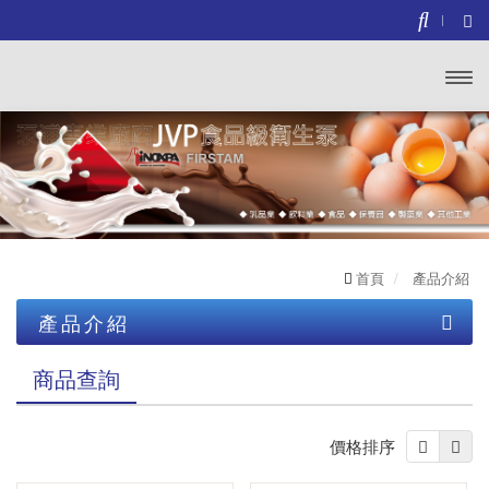
開啟
主選
單
首頁
產品介紹
產品介紹
BPE專區
商品查詢
3A 專區
價格排序
食品級衛生泵浦
英 國_FLOTRONIC