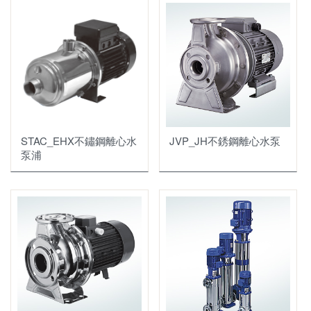
全不鏽鋼水泵浦
臺 灣_JVP
西班牙_INOXPA
臺 灣_JVP
德 國_FRISTAM
義大利_OMAC
美 國_MTH
西班牙_INOXPA
相關元件
義大利_STAC
義大利_CSF
義大利_TELLARINI
義大利_SYDEX
STAC_EHX不鏽鋼離心水
JVP_JH不銹鋼離心水泵
義大利_VICTOR
美 國_AMPCO
泵浦
恆壓變頻套裝組
維修服務
不銹鋼水泵浦恆壓變頻
衛生級泵浦恆壓變頻組